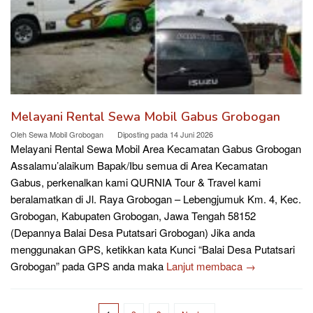
Melayani Rental Sewa Mobil Gabus Grobogan
Oleh
Sewa Mobil Grobogan
Diposting pada
14 Juni 2026
Melayani Rental Sewa Mobil Area Kecamatan Gabus Grobogan
Assalamu’alaikum Bapak/Ibu semua di Area Kecamatan
Gabus, perkenalkan kami QURNIA Tour & Travel kami
beralamatkan di Jl. Raya Grobogan – Lebengjumuk Km. 4, Kec.
Grobogan, Kabupaten Grobogan, Jawa Tengah 58152
(Depannya Balai Desa Putatsari Grobogan) Jika anda
menggunakan GPS, ketikkan kata Kunci “Balai Desa Putatsari
Grobogan” pada GPS anda maka
Lanjut membaca →