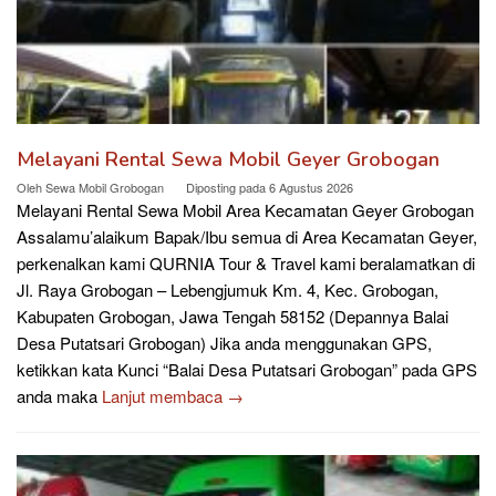
Melayani Rental Sewa Mobil Geyer Grobogan
Oleh
Sewa Mobil Grobogan
Diposting pada
6 Agustus 2026
Melayani Rental Sewa Mobil Area Kecamatan Geyer Grobogan
Assalamu’alaikum Bapak/Ibu semua di Area Kecamatan Geyer,
perkenalkan kami QURNIA Tour & Travel kami beralamatkan di
Jl. Raya Grobogan – Lebengjumuk Km. 4, Kec. Grobogan,
Kabupaten Grobogan, Jawa Tengah 58152 (Depannya Balai
Desa Putatsari Grobogan) Jika anda menggunakan GPS,
ketikkan kata Kunci “Balai Desa Putatsari Grobogan” pada GPS
anda maka
Lanjut membaca →