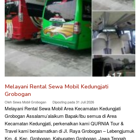
Melayani Rental Sewa Mobil Kedungjati
Grobogan
Oleh
Sewa Mobil Grobogan
Diposting pada
31 Juli 2026
Melayani Rental Sewa Mobil Area Kecamatan Kedungjati
Grobogan Assalamu’alaikum Bapak/Ibu semua di Area
Kecamatan Kedungjati, perkenalkan kami QURNIA Tour &
Travel kami beralamatkan di Jl. Raya Grobogan – Lebengjumuk
Km. 4, Kec. Grobogan, Kabupaten Grobogan, Jawa Tengah