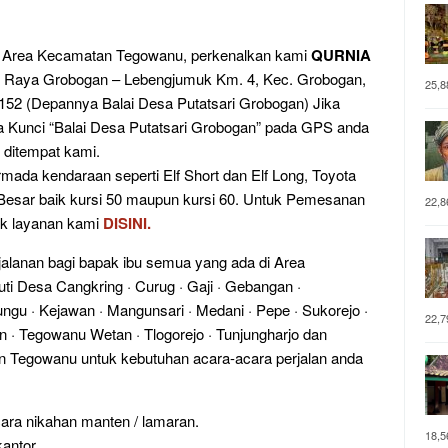
i Area Kecamatan Tegowanu, perkenalkan kami
QURNIA
l. Raya Grobogan – Lebengjumuk Km. 4, Kec. Grobogan,
25,8
52 (Depannya Balai Desa Putatsari Grobogan) Jika
 Kunci “Balai Desa Putatsari Grobogan” pada GPS anda
 ditempat kami.
da kendaraan seperti Elf Short dan Elf Long, Toyota
Besar baik kursi 50 maupun kursi 60. Untuk Pemesanan
22,8
ak layanan kami
DISINI.
jalanan bagi bapak ibu semua yang ada di Area
 Desa Cangkring · Curug · Gaji · Gebangan ·
gu · Kejawan · Mangunsari · Medani · Pepe · Sukorejo ·
22,7
n · Tegowanu Wetan · Tlogorejo · Tunjungharjo dan
an Tegowanu untuk kebutuhan acara-acara perjalan anda
cara nikahan manten / lamaran.
18,5
antor.