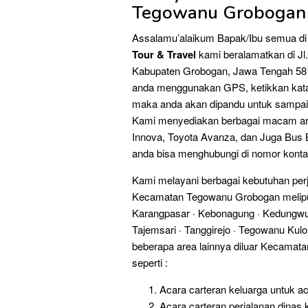
Tegowanu Grobogan
Assalamu’alaikum Bapak/Ibu semua d
Tour & Travel
kami beralamatkan di J
Kabupaten Grobogan, Jawa Tengah 581
anda menggunakan GPS, ketikkan kata
maka anda akan dipandu untuk sampai
Kami menyediakan berbagai macam arma
Innova, Toyota Avanza, dan Juga Bus 
anda bisa menghubungi di nomor kont
Kami melayani berbagai kebutuhan per
Kecamatan Tegowanu Grobogan meliputi
Karangpasar · Kebonagung · Kedungwun
Tajemsari · Tanggirejo · Tegowanu Kulo
beberapa area lainnya diluar Kecamat
seperti :
Acara carteran keluarga untuk a
Acara carteran perjalanan dinas k