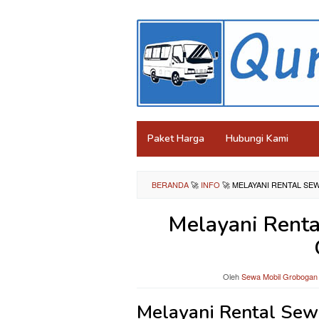
Loncat
ke
konten
Paket Harga
Hubungi Kami
BERANDA
🚀
INFO
🚀
MELAYANI RENTAL S
Melayani Rent
Oleh
Sewa Mobil Grobogan
Melayani Rental Sew