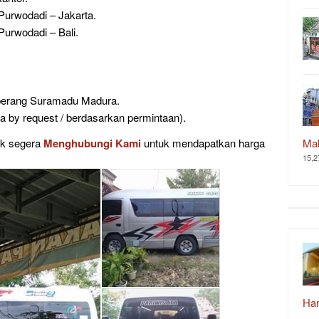
 Purwodadi – Jakarta.
 Purwodadi – Bali.
eberang Suramadu Madura.
sa by request / berdasarkan permintaan).
uk segera
Menghubungi Kami
untuk mendapatkan harga
Ma
15,2
Ha