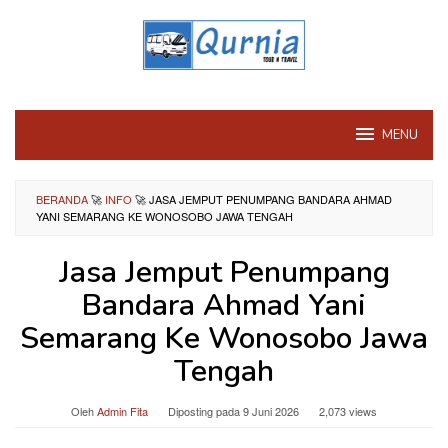
Loncat
ke
konten
MENU
BERANDA
🚀
INFO
🚀
JASA JEMPUT PENUMPANG BANDARA AHMAD
YANI SEMARANG KE WONOSOBO JAWA TENGAH
Jasa Jemput Penumpang
Bandara Ahmad Yani
Semarang Ke Wonosobo Jawa
Tengah
Oleh
Admin Fita
Diposting pada
9 Juni 2026
2,073 views