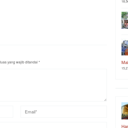
18,5
Ma
uas yang wajib ditandai
*
15,2
Ha