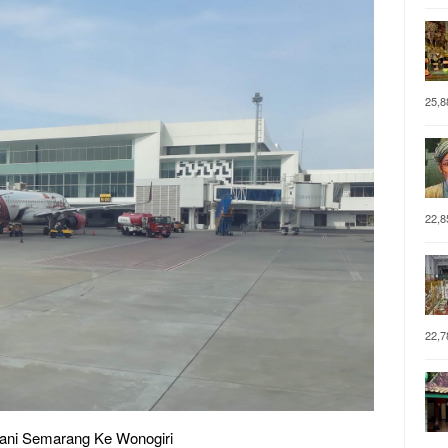
25,8
22,8
22,7
ni Semarang Ke Wonogiri