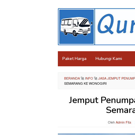
Loncat
ke
konten
Paket Harga
Hubungi Kami
BERANDA
🚀
INFO
🚀
JASA JEMPUT PENUMP
SEMARANG KE WONOGIRI
Jemput Penump
Semara
Oleh
Admin Fita