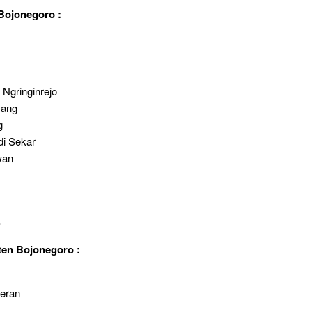
Bojonegoro :
Ngringinrejo
yang
g
di Sekar
wan
r
ten Bojonegoro :
teran