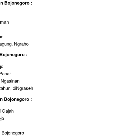
en Bojonegoro :
auman
an
agung, Ngraho
Bojonegoro :
jo
Pacar
 Ngasinan
ahun, diNgraseh
n Bojonegoro :
i Gajah
jo
i Bojonegoro