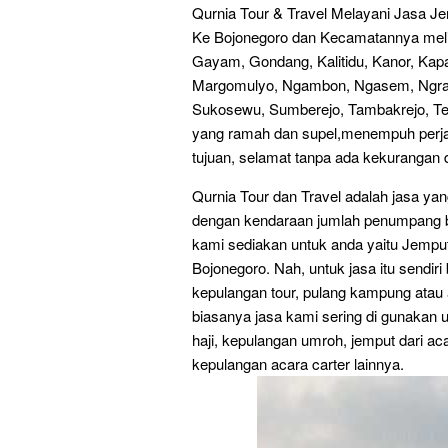
Qurnia Tour & Travel Melayani Jasa 
Ke Bojonegoro dan Kecamatannya melip
Gayam, Gondang, Kalitidu, Kanor, Ka
Margomulyo, Ngambon, Ngasem, Ngrah
Sukosewu, Sumberejo, Tambakrejo, Tem
yang ramah dan supel,menempuh perja
tujuan, selamat tanpa ada kekurangan 
Qurnia Tour dan Travel adalah jasa ya
dengan kendaraan jumlah penumpang b
kami sediakan untuk anda yaitu Jem
Bojonegoro. Nah, untuk jasa itu sendiri
kepulangan tour, pulang kampung atau a
biasanya jasa kami sering di gunakan 
haji, kepulangan umroh, jemput dari aca
kepulangan acara carter lainnya.