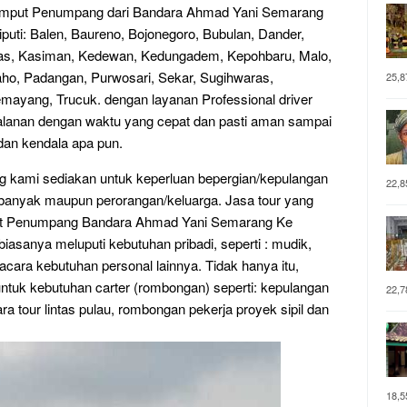
Jemput Penumpang dari Bandara Ahmad Yani Semarang
uti: Balen, Baureno, Bojonegoro, Bubulan, Dander,
pas, Kasiman, Kedewan, Kedungadem, Kepohbaru, Malo,
o, Padangan, Purwosari, Sekar, Sugihwaras,
25,8
ayang, Trucuk. dengan layanan Professional driver
lanan dengan waktu yang cepat dan pasti aman sampai
dan kendala apa pun.
ng kami sediakan untuk keperluan bepergian/kepulangan
22,8
anyak maupun perorangan/keluarga. Jasa tour yang
put Penumpang Bandara Ahmad Yani Semarang Ke
 biasanya meluputi kebutuhan pribadi, seperti : mudik,
cara kebutuhan personal lainnya. Tidak hanya itu,
untuk kebutuhan carter (rombongan) seperti: kepulangan
22,7
ra tour lintas pulau, rombongan pekerja proyek sipil dan
18,5