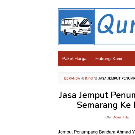
Loncat
ke
konten
Paket Harga
Hubungi Kami
BERANDA
🚀
INFO
🚀
JASA JEMPUT PENUM
Jasa Jemput Penu
Semarang Ke 
Oleh
Admin Fita
Jemput Penumpang Bandara Ahmad Yan