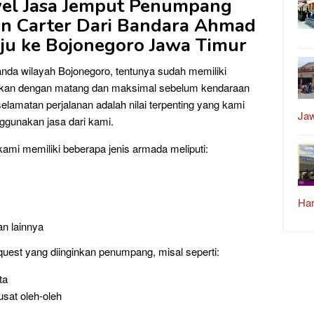
vel Jasa Jemput Penumpang
un Carter Dari Bandara Ahmad
u ke Bojonegoro
Jawa Timur
da wilayah Bojonegoro, tentunya sudah memiliki
pkan dengan matang dan maksimal sebelum kendaraan
amatan perjalanan adalah nilai terpenting yang kami
Ja
gunakan jasa dari kami.
kami memiliki beberapa jenis armada meliputi:
Har
an lainnya
quest yang diinginkan penumpang, misal seperti:
ta
usat oleh-oleh