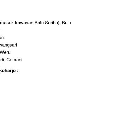
 masuk kawasan Batu Seribu), Bulu
u
ri
wangsari
 Weru
di, Cemani
koharjo :