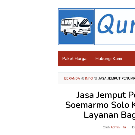
Loncat
ke
konten
Paket Harga
Hubungi Kami
BERANDA
🚀
INFO
🚀
JASA JEMPUT PENUM
Jasa Jemput 
Soemarmo Solo K
Layanan Ba
Oleh
Admin Fita
D