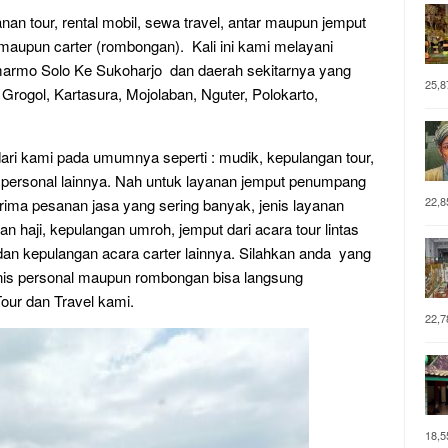
nan tour, rental mobil, sewa travel, antar maupun jemput
upun carter (rombongan). Kali ini kami melayani
rmo Solo Ke Sukoharjo dan daerah sekitarnya yang
25,8
, Grogol, Kartasura, Mojolaban, Nguter, Polokarto,
ri kami pada umumnya seperti : mudik, kepulangan tour,
personal lainnya. Nah untuk layanan jemput penumpang
22,8
ima pesanan jasa yang sering banyak, jenis layanan
n haji, kepulangan umroh, jemput dari acara tour lintas
 dan kepulangan acara carter lainnya. Silahkan anda yang
nis personal maupun rombongan bisa langsung
our dan Travel kami.
22,7
18,5