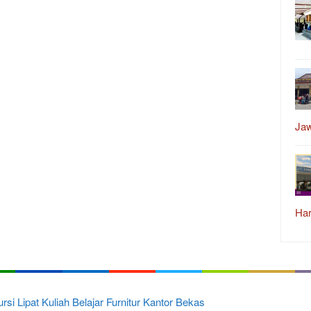
Ja
Har