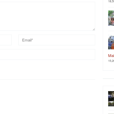
18,5
Ma
15,2