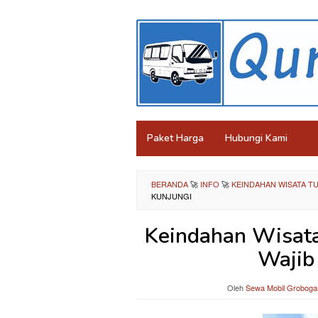
Loncat
ke
konten
Paket Harga
Hubungi Kami
BERANDA
🚀
INFO
🚀
KEINDAHAN WISATA T
KUNJUNGI
Keindahan Wisata
Wajib
Oleh
Sewa Mobil Groboga