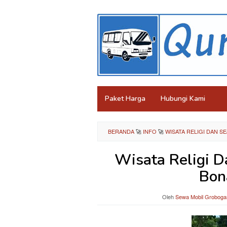
Loncat
ke
konten
Paket Harga
Hubungi Kami
BERANDA
🚀
INFO
🚀
WISATA RELIGI DAN 
Wisata Religi 
Bon
Oleh
Sewa Mobil Groboga