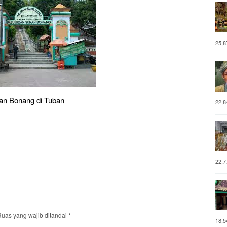
25,8
an Bonang di Tuban
22,8
22,7
uas yang wajib ditandai
*
18,5