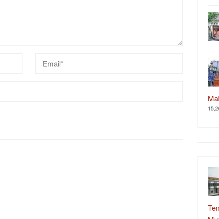
Ma
15,2
Ten