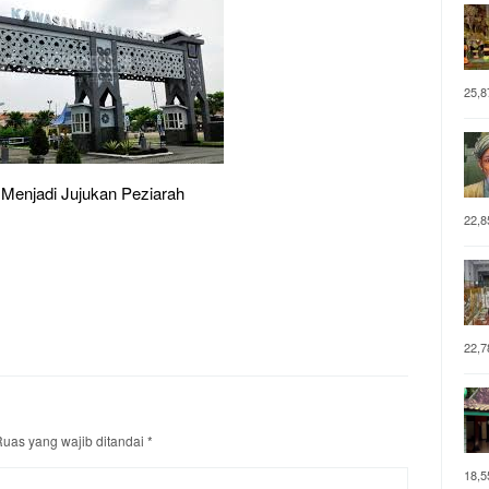
25,8
Menjadi Jujukan Peziarah
22,8
22,7
uas yang wajib ditandai
*
18,5