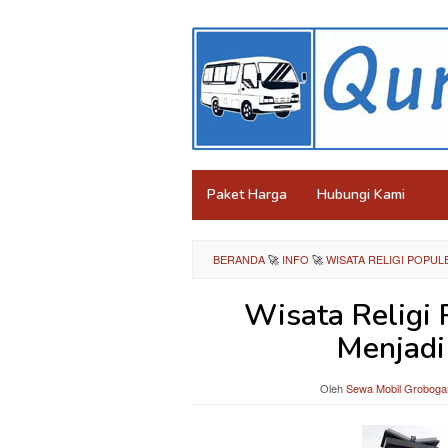
Loncat
ke
konten
Paket Harga
Hubungi Kami
BERANDA
🚀
INFO
🚀
WISATA RELIGI POPU
Wisata Religi
Menjadi
Oleh
Sewa Mobil Groboga