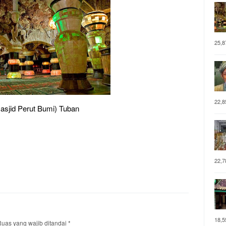
25,8
22,8
Masjid Perut Bumi) Tuban
22,7
18,5
uas yang wajib ditandai
*