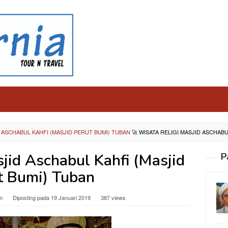
D ASCHABUL KAHFI (MASJID PERUT BUMI) TUBAN
🚀
WISATA RELIGI MASJID ASCHABU
jid Aschabul Kahfi (Masjid
P
t Bumi) Tuban
n
Diposting pada
19 Januari 2019
387 views