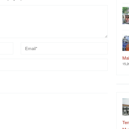
Ma
15,2
Ten