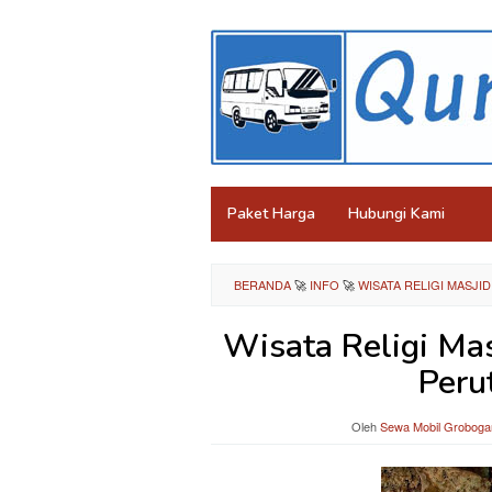
Loncat
ke
konten
Paket Harga
Hubungi Kami
BERANDA
🚀
INFO
🚀
WISATA RELIGI MASJI
Wisata Religi Mas
Peru
Oleh
Sewa Mobil Groboga