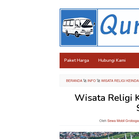
Loncat
ke
konten
Paket Harga
Hubungi Kami
BERANDA
🚀
INFO
🚀
WISATA RELIGI KEIN
Wisata Religi 
Oleh
Sewa Mobil Groboga