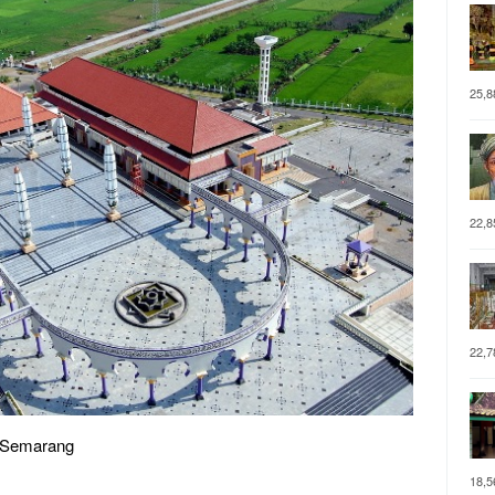
25,8
22,8
22,7
g Semarang
18,5