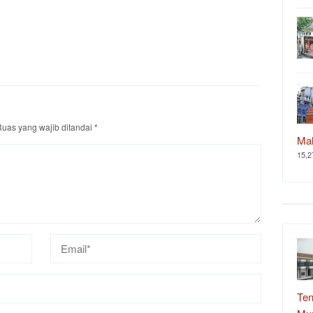
uas yang wajib ditandai
*
Ma
15,2
Ten