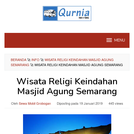
Loncat
ke
konten
MENU
BERANDA
🚀
INFO
🚀
WISATA RELIGI KEINDAHAN MASJID AGUNG
SEMARANG
🚀
WISATA RELIGI KEINDAHAN MASJID AGUNG SEMARANG
Wisata Religi Keindahan
Masjid Agung Semarang
Oleh
Sewa Mobil Grobogan
Diposting pada
19 Januari 2019
445 views