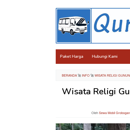
Loncat
ke
konten
Paket Harga
Hubungi Kami
BERANDA
🚀
INFO
🚀
WISATA RELIGI GUNUN
Wisata Religi G
Oleh
Sewa Mobil Grobogan