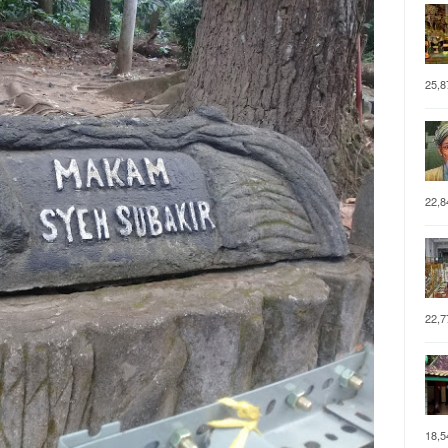
25,8
22,8
22,7
18,5