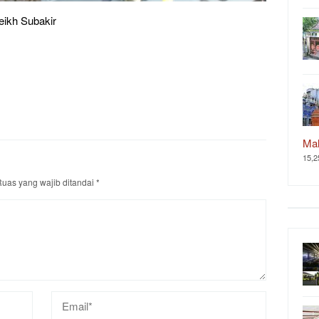
eikh Subakir
Ma
15,2
uas yang wajib ditandai
*