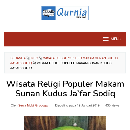
Loncat
ke
konten
MENU
BERANDA
🚀
INFO
🚀
WISATA RELIGI POPULER MAKAM SUNAN KUDUS
JA’FAR SODIQ
🚀
WISATA RELIGI POPULER MAKAM SUNAN KUDUS
JA’FAR SODIQ
Wisata Religi Populer Makam
Sunan Kudus Ja’far Sodiq
Oleh
Sewa Mobil Grobogan
Diposting pada
19 Januari 2019
430 views