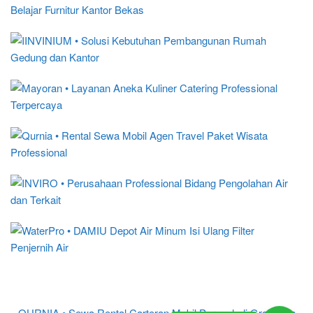
QURNIA • Sewa Rental Carteran Mobil Purwodadi Grobogan