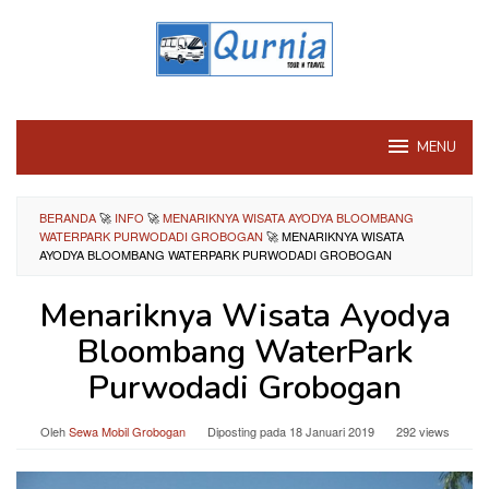
Loncat
ke
konten
MENU
BERANDA
🚀
INFO
🚀
MENARIKNYA WISATA AYODYA BLOOMBANG
WATERPARK PURWODADI GROBOGAN
🚀
MENARIKNYA WISATA
AYODYA BLOOMBANG WATERPARK PURWODADI GROBOGAN
Menariknya Wisata Ayodya
Bloombang WaterPark
Purwodadi Grobogan
Oleh
Sewa Mobil Grobogan
Diposting pada
18 Januari 2019
292 views