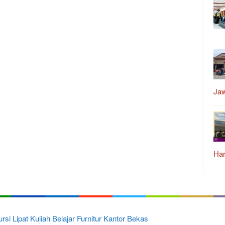
Ja
Har