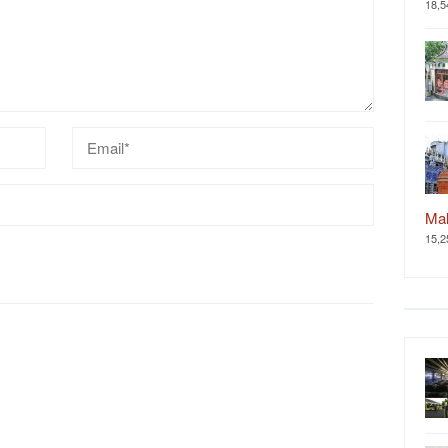
18,5
Ma
15,2