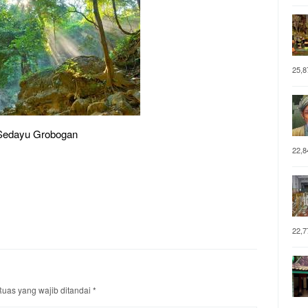
25,8
 Sedayu Grobogan
22,8
22,7
uas yang wajib ditandai
*