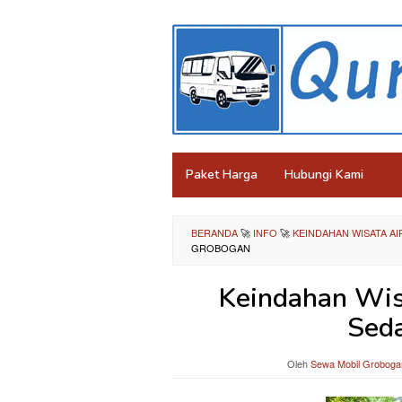
Loncat
ke
konten
Paket Harga
Hubungi Kami
BERANDA
🚀
INFO
🚀
KEINDAHAN WISATA A
GROBOGAN
Keindahan Wis
Sed
Oleh
Sewa Mobil Groboga