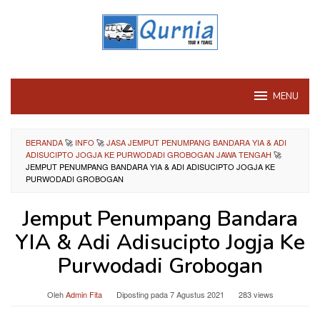
Loncat
ke
konten
MENU
BERANDA
🚀
INFO
🚀
JASA JEMPUT PENUMPANG BANDARA YIA & ADI
ADISUCIPTO JOGJA KE PURWODADI GROBOGAN JAWA TENGAH
🚀
JEMPUT PENUMPANG BANDARA YIA & ADI ADISUCIPTO JOGJA KE
PURWODADI GROBOGAN
Jemput Penumpang Bandara
YIA & Adi Adisucipto Jogja Ke
Purwodadi Grobogan
Oleh
Admin Fita
Diposting pada
7 Agustus 2021
283 views