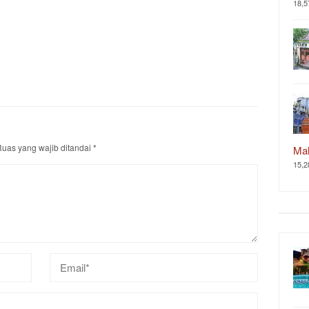
18,5
uas yang wajib ditandai
*
Ma
15,2