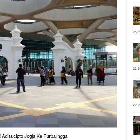
25,8
22,8
22,7
Adisucipto Jogja Ke Purbalingga