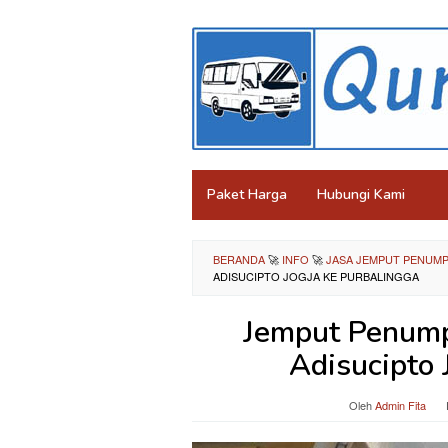
Loncat
ke
konten
Paket Harga
Hubungi Kami
BERANDA
🚀
INFO
🚀
JASA JEMPUT PENUMP
ADISUCIPTO JOGJA KE PURBALINGGA
Jemput Penump
Adisucipto 
Oleh
Admin Fita