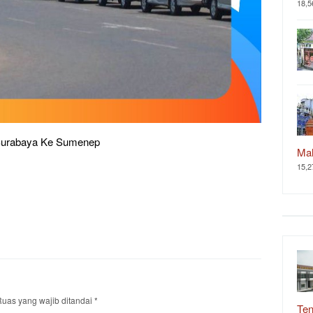
18,5
Surabaya Ke Sumenep
Ma
15,2
uas yang wajib ditandai
*
Ten