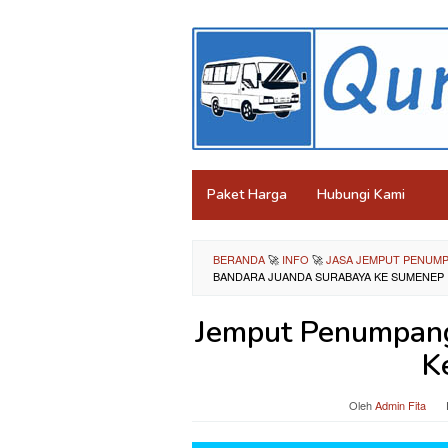
Loncat
ke
konten
Paket Harga
Hubungi Kami
BERANDA
🚀
INFO
🚀
JASA JEMPUT PENUMP
BANDARA JUANDA SURABAYA KE SUMENEP
Jemput Penumpang
K
Oleh
Admin Fita