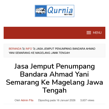
Loncat
ke
konten
MENU
BERANDA
🚀
INFO
🚀
JASA JEMPUT PENUMPANG BANDARA AHMAD
YANI SEMARANG KE MAGELANG JAWA TENGAH
Jasa Jemput Penumpang
Bandara Ahmad Yani
Semarang Ke Magelang Jawa
Tengah
Oleh
Admin Fita
Diposting pada
16 Januari 2026
3,637 views