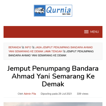
Loncat
ke
konten
MENU
BERANDA
🚀
INFO
🚀
JASA JEMPUT PENUMPANG BANDARA AHMAD
YANI SEMARANG KE DEMAK JAWA TENGAH
🚀
JEMPUT PENUMPANG
BANDARA AHMAD YANI SEMARANG KE DEMAK
Jemput Penumpang Bandara
Ahmad Yani Semarang Ke
Demak
Oleh
Admin Fita
Diposting pada
29 Juli 2021
339 views