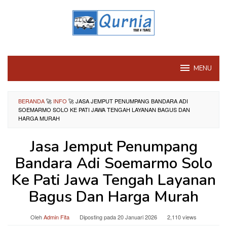
Loncat
ke
konten
MENU
BERANDA
🚀
INFO
🚀
JASA JEMPUT PENUMPANG BANDARA ADI
SOEMARMO SOLO KE PATI JAWA TENGAH LAYANAN BAGUS DAN
HARGA MURAH
Jasa Jemput Penumpang
Bandara Adi Soemarmo Solo
Ke Pati Jawa Tengah Layanan
Bagus Dan Harga Murah
Oleh
Admin Fita
Diposting pada
20 Januari 2026
2,110 views