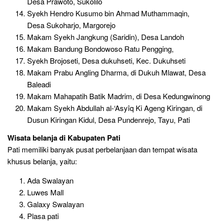
Desa Prawoto, Sukolilo
Syekh Hendro Kusumo bin Ahmad Muthammaqin,
Desa Sukoharjo, Margorejo
Makam Syekh Jangkung (Saridin), Desa Landoh
Makam Bandung Bondowoso Ratu Pengging,
Syekh Brojoseti, Desa dukuhseti, Kec. Dukuhseti
Makam Prabu Angling Dharma, di Dukuh Mlawat, Desa
Baleadi
Makam Mahapatih Batik Madrim, di Desa Kedungwinong
Makam Syekh Abdullah al-‘Asyîq Ki Ageng Kiringan, di
Dusun Kiringan Kidul, Desa Pundenrejo, Tayu, Pati
Wisata belanja
di Kabupaten Pati
Pati memiliki banyak pusat perbelanjaan dan tempat wisata
khusus belanja, yaitu:
Ada Swalayan
Luwes Mall
Galaxy Swalayan
Plasa pati