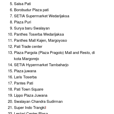
Salsa Pati
Borobudur Plaza pati
SETIA Supermarket Wedarijaksa
Plaza Puri
Surya baru Swalayan
Panthes Toserba Wedarijaksa
Panthes Mall Kajen, Margoyoso
Pati Trade center
Plaza Pargola (Plaza Pragolo) Mall and Resto, di
kota Margorejo
SETIA Hypermarket Tambaharjo
Plaza juwana
Laris Toserba
Pantes Pati
Pati Town Square
Lippo Plaza Juwana
Swalayan Chandra Sudirman
Super Indo Trangki
l
Lestari Center Plasa