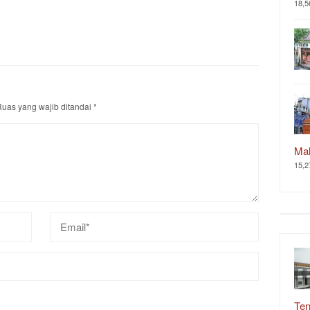
18,5
uas yang wajib ditandai
*
Ma
15,2
Ten