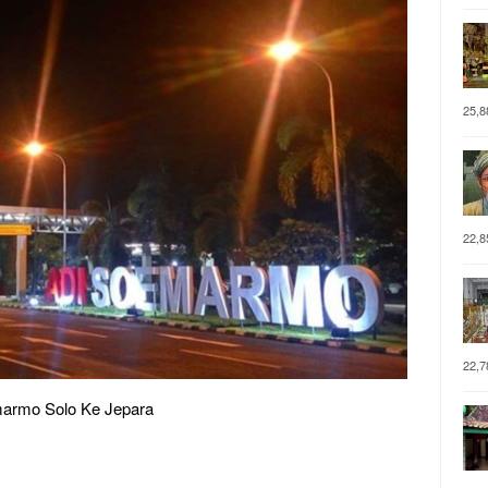
25,8
22,8
22,7
armo Solo Ke Jepara