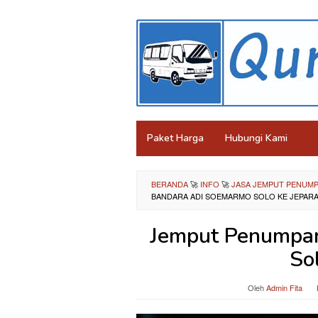
Loncat
ke
konten
Paket Harga
Hubungi Kami
BERANDA
🚀
INFO
🚀
JASA JEMPUT PENUMP
BANDARA ADI SOEMARMO SOLO KE JEPAR
Jemput Penumpa
So
Oleh
Admin Fita